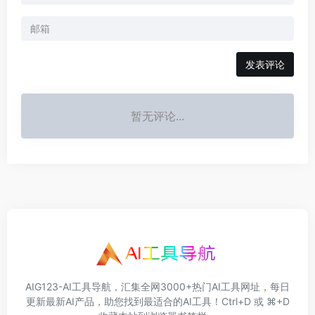
发表评论
暂无评论...
AIG123-AI工具导航，汇集全网3000+热门AI工具网址，每日
更新最新AI产品，助您找到最适合的AI工具！Ctrl+D 或 ⌘+D