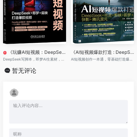
《玩赚AI短视频：DeepSeek+即梦+剪映打造爆款视频》
《AI短视频爆款打造 : DeepSeek+可灵+剪映+即梦+快影+腾讯混元》
新
DeepSeek写脚本，即梦AI生素材，剪映一键成片
AI短视频创作一本通，零基础打造爆款短视频
暂无评论