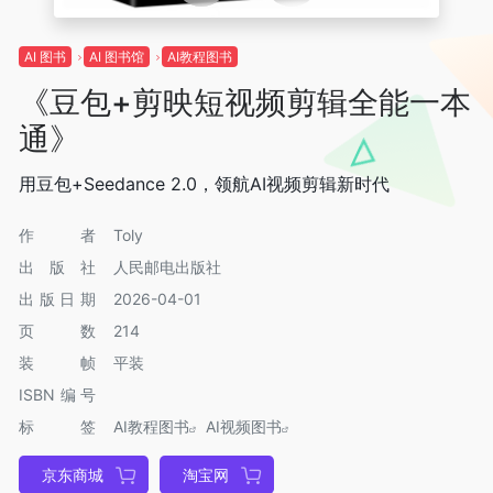
AI 图书
AI 图书馆
AI教程图书
《豆包+剪映短视频剪辑全能一本
通》
用豆包+Seedance 2.0，领航AI视频剪辑新时代
作者
Toly
出版社
人民邮电出版社
出版日期
2026-04-01
页数
214
装帧
平装
ISBN编号
标签
AI教程图书
AI视频图书
京东商城
淘宝网