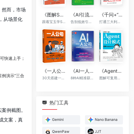
。然而，市场
《图解Skill：AI提效实战指南》
《AI引流私域裂变：让你的客户持续增长》
《千问+“龙虾”+“悟空”：轻松搞定一人AI生态》
，从场景化
跟着宝玉学Skill，让你的AI自动出活
告别低效引流，AI帮你轻松实现裂变
打通三大利器，千问提示词，OpenClaw自动执行，“悟空”全能落地
亦可快速上手；
《一人公司：AI时代普通人的财富新风口》
《AI一人公司：128种商业模式与盈利实操》
《Agent设计模式》
案例演示”三合
30天搭建一人公司框架
8种AI精准获客方法+全程运营辅助，让你一个人活成一支团队
图解可复用智能体架构
热门工具
实案例截图。
成文案，真
Gemini
Nano Banana
QwenPaw
JJT