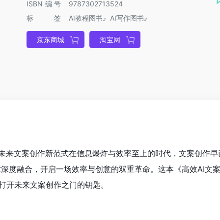
ISBN编号
9787302713524
标签
AI教程图书
AI写作图书
京东商城
淘宝网
锁未来文案创作新范式在信息爆炸与效率至上的时代，文案创作早
技术深度融合，开启一场效率与创意的双重革命。这本《高效AI文
打开未来文案创作之门的钥匙。