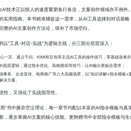
空白AI技术正以惊人的速度重塑各行各业，文案创作领域亦不例外
地的实用指南。本书精准捕捉这一需求，从AI工具选择到对话策略
完整的AI文案创作方法论，填补了市场空白。
书以“工具-对话-实战”为逻辑主线，分三部分层层深入：
、文心一言、通义千问、KIMI和豆包等主流AI工具的操作技巧，零基础读者
通的底层逻辑，通过指令优化、风格模拟等技巧，让AI输出更贴合需求；
场事务、企业宣传、电商推广等八大高频场景，以“知识讲解+指令模板+
解决方案。
统性，又强化了实战指导性。
即用”书中摒弃空泛理论，每一章节均配以丰富的AI指令模板与真
新，逐步掌握AI文案的核心技能。更附赠书中全部指令模板与生
。