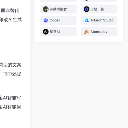
识微商情智能体
万镜一刻
，而非替代
改AI生成
Codex
Artarch Studio
星爷AI
Atoms.dev
类型的文案
。书中还提
AI智能写
AI智能创