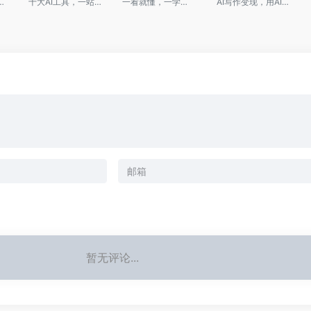
T到DEEPSEEK
十大AI工具，一站式掌握文案写作的智能之道
一看就懂，一学就会，大幅提升公文写作完成率、满意率、通过率
AI写作变现，用AI让你的文字价值百万
暂无评论...