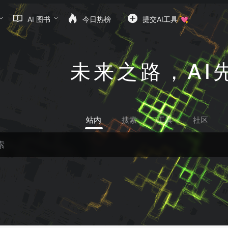
AI 图书
今日热榜
提交AI工具 💘
未来之路，AI
站内
搜索
工具
社区