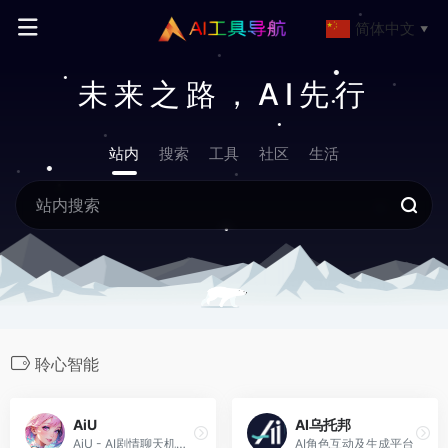
简体中文
▼
未来之路，AI先行
站内
搜索
工具
社区
生活
聆心智能
AiU
AI乌托邦
AiU - AI剧情聊天机器人 &amp; 虚拟恋人陪伴
AI角色互动及生成平台