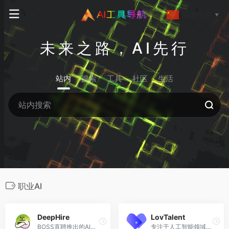
简体中文
▼
未来之路，AI先行
站内
搜索
工具
社区
生活
职业AI
DeepHire
LovTalent
BOSS直聘推出的AI招聘求职助手
专注于人工智能领域的AI求职辅助智能体平台