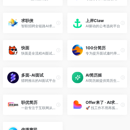
求职侠
上岸Claw
智联招聘全链路AI求职托管工具，面向无暇海投的求职者，支持7×24小时AI代投简历、AI代聊。
AI驱动的公考选岗平台
快面
100分简历
快面是全流程AI面试助手：AI简历优化、AI模拟面试、真实面试与在线笔试的实时AI辅助。
专为提升面试邀约率打造的AI在线简历编辑平台，内置60+套HR推荐的ATS适配简历模板，覆盖24个大行业3000+真实岗位范文。
多面-AI面试
AI简历姬
猎聘推出的AI面试平台
AI简历姬提供简历生成、优化、翻译、求职信与面试辅导，结合JD匹配与投递追踪，帮助你更快获得面试与offer。
职优简历
Offer来了 · AI求职助手
一款专注于互联网从业者的免费简历制作工具
🚀 找工作不用再孤军奋战！ AI求职 = 你的专属“职业教练+面试官+写简历达人”。 ✨ 简历不够亮眼？AI帮你精准优化！ 💡 面试紧张？AI陪你
倍塔塞司