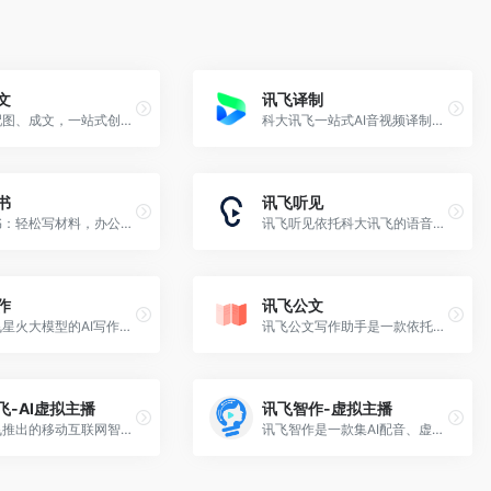
文
讯飞译制
选题、配图、成文，一站式创作，让内容运营更高效
科大讯飞一站式AI音视频译制平台，自动转写、多语翻译、智能配音、字幕生成，高效搞定视频出海与本地化。
书
讯飞听见
讯飞文书：轻松写材料，办公有诀窍
讯飞听见依托科大讯飞的语音识别技术，为用户提供语音转文字、录音转文字等服务，1小时音频最快5分钟出稿，高效安全。
作
讯飞公文
基于讯飞星火大模型的AI写作工具，可以快速生成新闻稿件、品宣文案、工作总结、心得体会等各种文文稿
讯飞公文写作助手是一款依托于讯飞星火大模型、专为广大公文材料撰稿人打造的高效公文写作平台。
飞-AI虚拟主播
讯飞智作-虚拟主播
科大讯飞推出的移动互联网智能交互平台，为开发者免费提供：涵盖语音能力增强型SDK，一站式人机智能语音交互解决方案，专业全面的移动应用分析；
讯飞智作是一款集AI配音、虚拟人视频生成、PPT生成视频、虚拟人定制等多功能的AI音视频生产平台。已广泛应用于媒体、教育、短视频等领域。