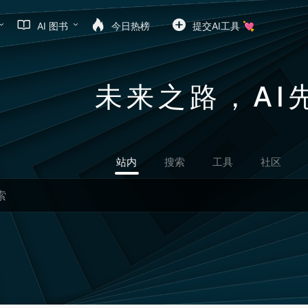
AI 图书
今日热榜
提交AI工具 💘
未来之路，AI
站内
搜索
工具
社区