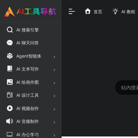
首页
AI 教程
AI 搜索引擎
AI 聊天问答
Agent智能体
AI 文本写作
AI 绘画作图
AI 设计工具
AI 视频创作
AI 音频制作
AI 办公学习