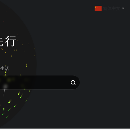
简体中文
▼
先行
生活