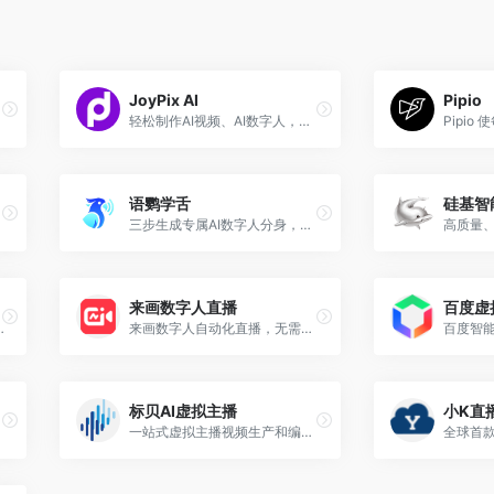
JoyPix AI
Pipio
轻松制作AI视频、AI数字人，支持文生视频、声音克隆
语鹦学舌
硅基智
三步生成专属AI数字人分身，文字秒变视频
来画数字人直播
百度虚
漫复刻真人动作，操作简单，满足多元创意需求。
来画数字人自动化直播，无需请真人主播，即可实现24小时直播，无缝衔接各大直播平台。
标贝AI虚拟主播
小K直
能在线直播
一站式虚拟主播视频生产和编辑平台