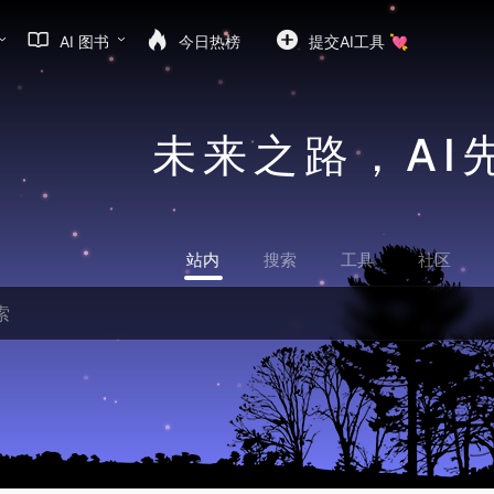
AI 图书
今日热榜
提交AI工具 💘
未来之路，AI
站内
搜索
工具
社区