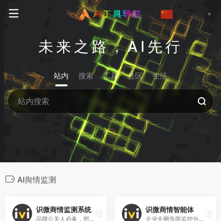
简体中文
▼
未来之路，AI先行
站内
搜索
工具
社区
生活
AI舆情监测
识微商情监测系统
识微商情智能体
品牌公关人必备，想知道大家都在骂你/夸你公司什么？点击立即查询
企业全网负面监控分析，危机预警比竞品快一步，点击领免费账号