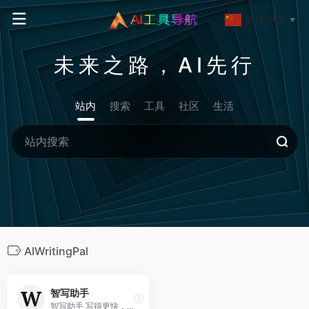
简体中文
▼
未来之路，AI先行
站内
搜索
工具
社区
生活
AIWritingPal
智写助手
智写助手 写得更快，更聪明