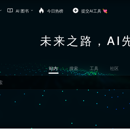
AI 图书
今日热榜
提交AI工具 💘
未来之路，AI
站内
搜索
工具
社区