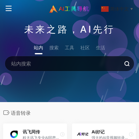
简体中文
▼
未来之路，AI先行
站内
搜索
工具
社区
生活
语音转录
讯飞同传
Ai好记
科大讯飞专业AI同声传译、实时字幕翻译工具
强大的AI音视频转录与总结工具