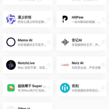
通义听悟
HitPaw
阿里云通义听悟是聚焦音视频内容的工作学习AI助手，依托大模型，帮助用户记录、整理和分析音视频内容，体验用大模型做音视频笔记、整理会议记录。
一款AI驱动的视频、图片编辑器
Memo AI
音记AI
AI音视频转文字及字幕翻译工具
音视频秒转文字，声波流式转录，让每个声音都成篇章
NotchLive
Noiz AI
Mac 实时字幕、语音转文字和实时翻译应用
AI语音合成、声音克隆
超级椰子 Super Coco
音刻
专为Mac用户打造的AI语音输入工具。你动嘴，椰子干活。
AI音视频转录和笔记工具
Otter.ai