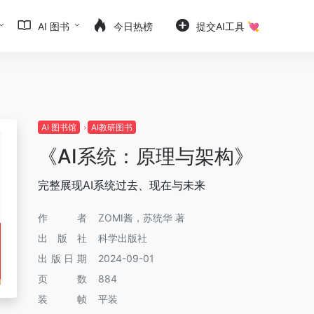
AI 图书
今日热榜
提交AI工具 💘
AI 图书馆
AI教研图书
《AI系统：原理与架构》
完整展现AI系统过去、现在与未来
作者
ZOMI酱，苏统华 著
出版社
科学出版社
出版日期
2024-09-01
页数
884
装帧
平装