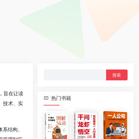
搜
索：
，旨在让读
热门书籍
、技术、实
体系结构、