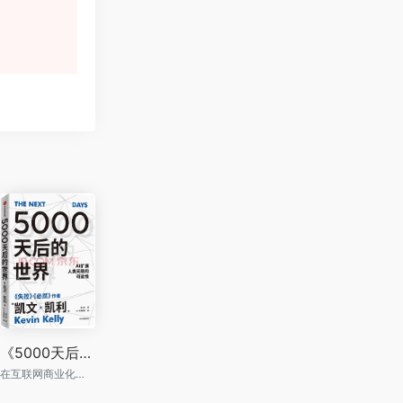
《5000天后的世界：AI扩展人类无限的可能性》
在互联网商业化的5000天后，社交媒体（SNS）开始蓬勃兴起。现在SNS兴起后又过了近5000天了。 接下来的5000天，将会发生什么事？