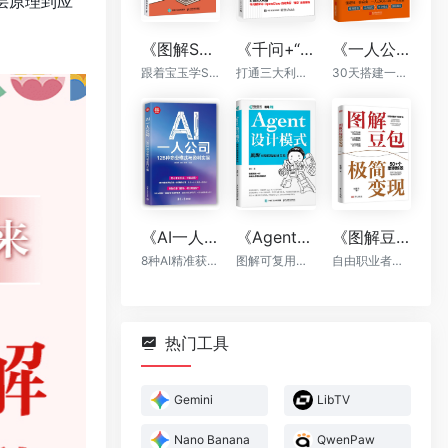
层原理到应
《图解Skill：AI提效实战指南》
《千问+“龙虾”+“悟空”：轻松搞定一人AI生态》
《一人公司：AI时代普通人的财富新风口》
跟着宝玉学Skill，让你的AI自动出活
打通三大利器，千问提示词，OpenClaw自动执行，“悟空”全能落地
30天搭建一人公司框架
《AI一人公司：128种商业模式与盈利实操》
《Agent设计模式》
《图解豆包极简变现》
8种AI精准获客方法+全程运营辅助，让你一个人活成一支团队
图解可复用智能体架构
自由职业者的AI赚钱手册
热门工具
Gemini
LibTV
Nano Banana
QwenPaw