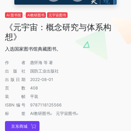
AI 图书馆
AI教研图书
元宇宙图书
《元宇宙：概念研究与体系构
想》
入选国家图书馆典藏图书。
作者
惠怀海 等 著
出版社
国防工业出版社
出版日期
2022-08-01
页数
408
装帧
平装
ISBN编号
9787118125566
标签
AI教研图书
元宇宙图书
京东商城