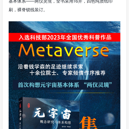
基本体系——两仪灵境，全书采用16开，四色纯质纸印
刷，裸脊锁线装订。