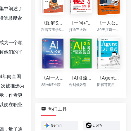
集中阐述了
和信息搜索
《图解Skill：AI提效实战指南》
《千问+“龙虾”+“悟空”：轻松搞定一人AI生态》
《一人公司：AI时代普通人的财富新风口》
跟着宝玉学Skill，让你的AI自动出活
打通三大利器，千问提示词，OpenClaw自动执行，“悟空”全能落地
30天搭建一人公司框架
成为一个领
解他们的平
4年向全国
《AI一人公司：128种商业模式与盈利实操》
《AI引流私域裂变：让你的客户持续增长》
《Agent设计模式》
8种AI精准获客方法+全程运营辅助，让你一个人活成一支团队
告别低效引流，AI帮你轻松实现裂变
图解可复用智能体架构
多次被推选为
示，作者更
以便在职业
热门工具
Gemini
LibTV
础，量子通