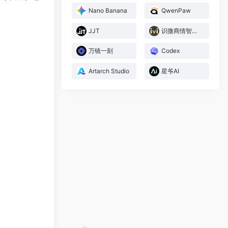
Nano Banana
QwenPaw
JJT
识微商情智能体
万镜一刻
Codex
Artarch Studio
星爷AI