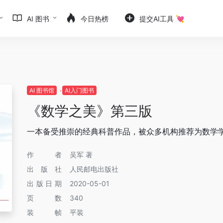
AI 图书
今日热榜
提交AI工具 💘
AI 图书馆
AI入门图书
《数学之美》第三版
一本备受推崇的经典科普作品，被众多机构推荐为数学
作者
吴军 著
出版社
人民邮电出版社
出版日期
2020-05-01
页数
340
装帧
平装