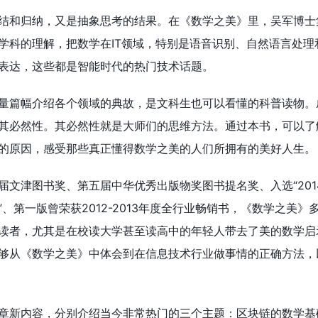
结和归纳，又是抽象思考的结果。在《数学之美》里，吴军博士
学科的理解，把数学在IT领域，特别是语音识别、自然语言处理
表达，这些都是智能时代的热门技术话题。
量篇幅介绍各个领域的典故，是文科生也可以看懂的科普读物。
其必然性。其必然性就是大师们的思维方法。通过本书，可以了
的原因，感受那些真正懂得数学之美的人们所拥有的美好人生。
届文津图书奖、第五届中华优秀出版物奖图书提名奖、入选“201
、第一版曾荣获2012-2013年度全行业畅销书，《数学之美》
读者，尤其是在校读大学甚至读高中的年轻人带去了美的数学启
够从《数学之美》中体会到在信息技术行业做事情的正确方法，
章新内容，分别介绍当今非常热门的三个主题：区块链的数学基