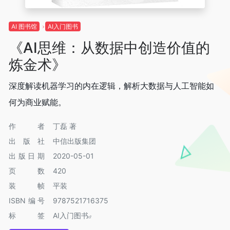
AI 图书馆
AI入门图书
《AI思维：从数据中创造价值的
炼金术》
深度解读机器学习的内在逻辑，解析大数据与人工智能如
何为商业赋能。
作者
丁磊 著
出版社
中信出版集团
出版日期
2020-05-01
页数
420
装帧
平装
ISBN编号
9787521716375
标签
AI入门图书