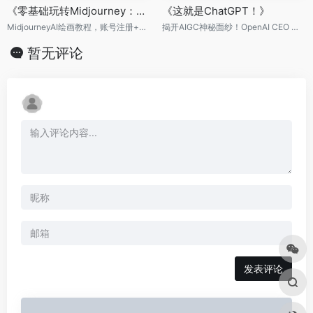
《零基础玩转Midjourney：打造AI绘画助手》
《这就是ChatGPT！》
MidjourneyAI绘画教程，账号注册+参数指令+进阶操作，覆盖卡通、海报、表情包、故事绘本等多种创作领域，打破创作瓶颈，人人都是"艺术家"。
揭开AIGC神秘面纱！OpenAI CEO 山姆·阿尔特曼（Sam Altman）强烈推荐！
暂无评论
发表评论