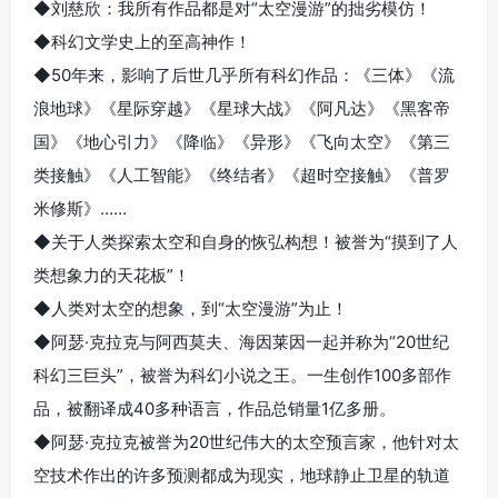
◆刘慈欣：我所有作品都是对“太空漫游”的拙劣模仿！
◆科幻文学史上的至高神作！
◆50年来，影响了后世几乎所有科幻作品：《三体》《流
浪地球》《星际穿越》《星球大战》《阿凡达》《黑客帝
国》《地心引力》《降临》《异形》《飞向太空》《第三
类接触》《人工智能》《终结者》《超时空接触》《普罗
米修斯》……
◆关于人类探索太空和自身的恢弘构想！被誉为“摸到了人
类想象力的天花板”！
◆人类对太空的想象，到“太空漫游”为止！
◆阿瑟·克拉克与阿西莫夫、海因莱因一起并称为“20世纪
科幻三巨头”，被誉为科幻小说之王。一生创作100多部作
品，被翻译成40多种语言，作品总销量1亿多册。
◆阿瑟·克拉克被誉为20世纪伟大的太空预言家，他针对太
空技术作出的许多预测都成为现实，地球静止卫星的轨道