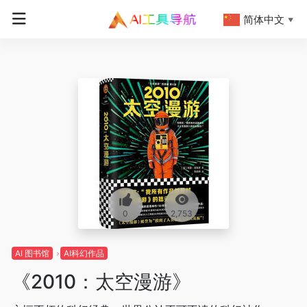
简体中文
▼
0
2,753
AI 图书馆
AI科幻作品
《2010：太空漫游》