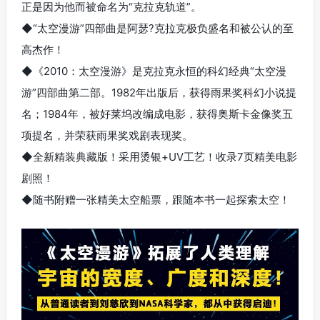
正是因为他而被命名为“克拉克轨道”。
◆“太空漫游”四部曲是阿瑟?克拉克极负盛名和被公认的至
高杰作！
◆《2010：太空漫游》是克拉克永恒的科幻经典“太空漫
游”四部曲第二部。1982年出版后，获得雨果奖科幻小说提
名；1984年，被好莱坞改编成电影，获得奥斯卡金像奖五
项提名，并荣获雨果奖戏剧表现奖。
◆全新精装典藏版！采用烫银+UV工艺！收录7页精美电影
剧照！
◆随书附赠一张精美太空船票，跟随本书一起探索太空！