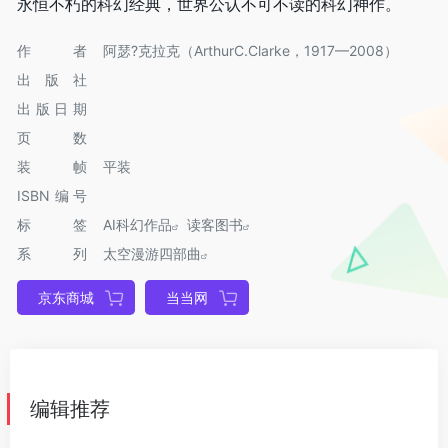
永恒不朽的科幻经典，世界公认不可不读的科幻神作。
作者
阿瑟?克拉克（ArthurC.Clarke，1917—2008）
出版社
出版日期
页数
装帧
平装
ISBN编号
标签
AI科幻作品
读客图书
系列
太空漫游四部曲
京东商城
当当网
编辑推荐