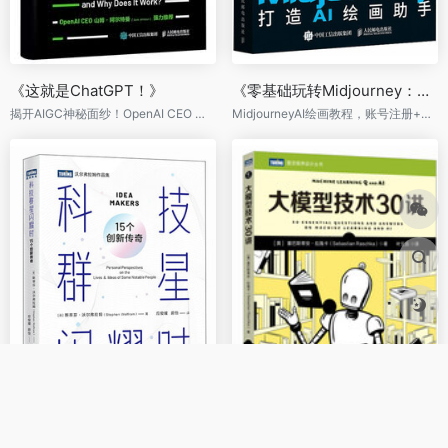
《这就是ChatGPT！》
《零基础玩转Midjourney：打造AI绘画助手》
揭开AIGC神秘面纱！OpenAI CEO 山姆·阿尔特曼（Sam Altman）强烈推荐！
MidjourneyAI绘画教程，账号注册+参数指令+进阶操作，覆盖卡通、海报、表情包、故事绘本等多种创作领域，打破创作瓶颈，人人都是"艺术家"。