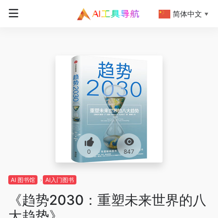
简体中文
▼
0
847
AI 图书馆
AI入门图书
《趋势2030：重塑未来世界的八
大趋势》