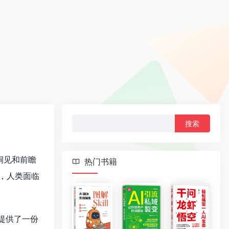
搜
索：
洞见和前瞻
热门书籍
，人类面临
提供了一份