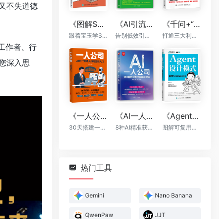
又不失道德
《图解Skill：AI提效实战指南》
《AI引流私域裂变：让你的客户持续增长》
《千问+“龙虾”+“悟空”：轻松搞定一人AI生态》
跟着宝玉学Skill，让你的AI自动出活
告别低效引流，AI帮你轻松实现裂变
打通三大利器，千问提示词，OpenClaw自动执行，“悟空”全能落地
工作者、行
您深入思
《一人公司：AI时代普通人的财富新风口》
《AI一人公司：128种商业模式与盈利实操》
《Agent设计模式》
30天搭建一人公司框架
8种AI精准获客方法+全程运营辅助，让你一个人活成一支团队
图解可复用智能体架构
热门工具
Gemini
Nano Banana
QwenPaw
JJT