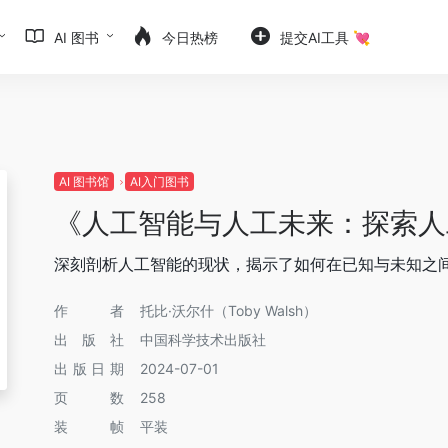
AI 图书
今日热榜
提交AI工具 💘
AI 图书馆
AI入门图书
《人工智能与人工未来：探索人
深刻剖析人工智能的现状，揭示了如何在已知与未知之
作者
托比·沃尔什（Toby Walsh）
出版社
中国科学技术出版社
出版日期
2024-07-01
页数
258
装帧
平装