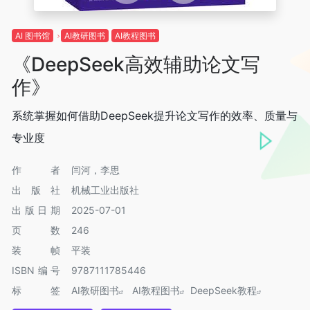
AI 图书馆
AI教研图书
AI教程图书
《DeepSeek高效辅助论文写
作》
系统掌握如何借助DeepSeek提升论文写作的效率、质量与
专业度
作者
闫河，李思
出版社
机械工业出版社
出版日期
2025-07-01
页数
246
装帧
平装
ISBN编号
9787111785446
标签
AI教研图书
AI教程图书
DeepSeek教程