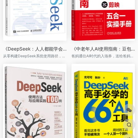
《DeepSeek：人人都能学会的AI工具》
《中老年人AI使用指南：豆包+千问+DeepSeek+即梦+剪映五合一实操手册》
从零构建DeepSeek系统使用路径，面向各行各业的AI全能手册
爸妈通往AI时代的入场券，送给爸妈，让他们跟上这个时代