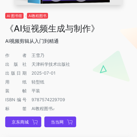
AI 图书馆
AI教程图书
《AI短视频生成与制作》
AI视频剪辑从入门到精通
作者
王雪乃
出版社
天津科学技术出版社
出版日期
2025-07-01
用纸
轻型纸
装帧
平装
ISBN编号
9787574229709
标签
AI教程图书
京东商城
当当网