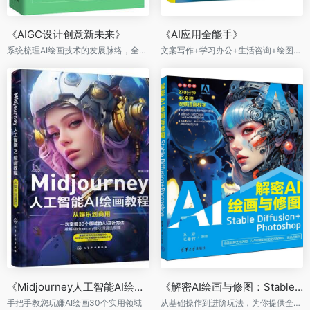
《AIGC设计创意新未来》
《AI应用全能手》
系统梳理AI绘画技术的发展脉络，全景展现AI绘画产业应用及前景
文案写作+学习办公+生活咨询+绘图设计+音乐视频+电商运营
《Midjourney人工智能AI绘画教程：从娱乐到商用》
《解密AI绘画与修图：Stable Diffusion+Photoshop》
手把手教您玩赚AI绘画30个实用领域
从基础操作到进阶玩法，为你提供全面的Stable Diffusion学习指南。