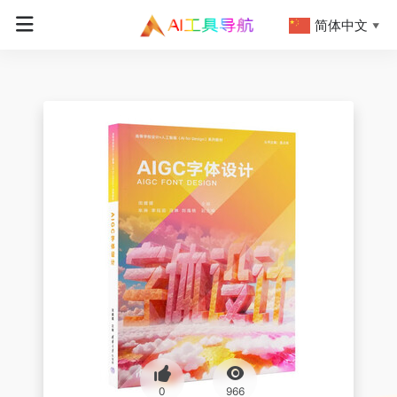
简体中文
▼
0
966