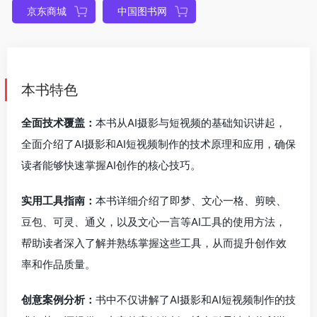
京东商城
中国图书网
本书特色
全面技术覆盖：
本书从AI摄影与短视频的基础知识讲起，
全面介绍了AI摄影和AI短视频制作的技术原理和应用，确保
读者能够快速掌握AI创作的核心技巧。
实用工具指南：
本书详细介绍了即梦、文心一格、剪映、
豆包、可灵、通义，以及文心一言等AI工具的使用方法，
帮助读者深入了解并熟练掌握这些工具，从而提升创作效
率和作品质量。
创意案例分析：
书中不仅讲解了AI摄影和AI短视频制作的技