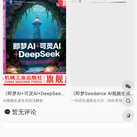
《即梦AI+可灵AI+DeepSeek：绘画和短视频制作》
《即梦Seedance AI视频生成与变现实战》
AI视频生成专业技法解析
一句话生成商业大片，轻松变现
暂无评论