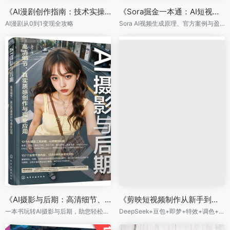
《AI漫剧创作指南：技术实操+工具应用+商业变现》
《Sora掘金一本通：AI短视频原理、提示词到商业盈利》
AI漫剧从0到1变现全攻略
Sora AI视频生成原理、官方案例与盈利模式
《AI摄影与后期：高清细节、真实质感创作与商业应用》
《剪映短视频制作从新手到高手》
一本书玩转AI摄影与后期，助您轻松生成令人惊艳的摄影作品
DeepSeek+豆包+即梦+特效+调色+合成