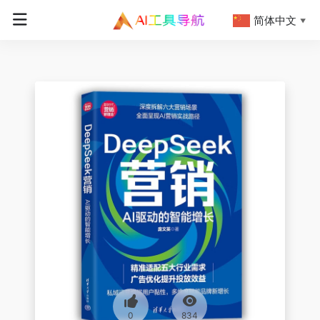
简体中文
▼
0
834