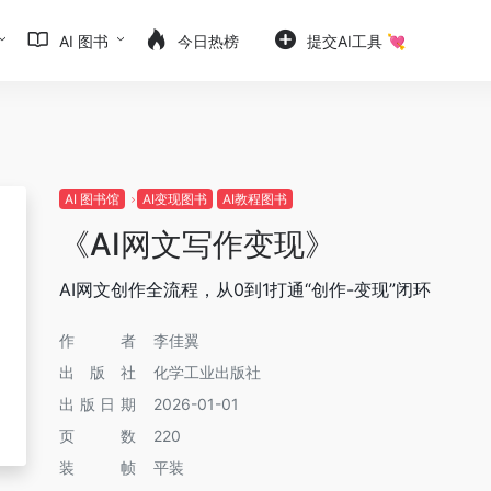
AI 图书
今日热榜
提交AI工具 💘
AI 图书馆
AI变现图书
AI教程图书
《AI网文写作变现》
AI网文创作全流程，从0到1打通“创作-变现”闭环
作者
李佳翼
出版社
化学工业出版社
出版日期
2026-01-01
页数
220
装帧
平装