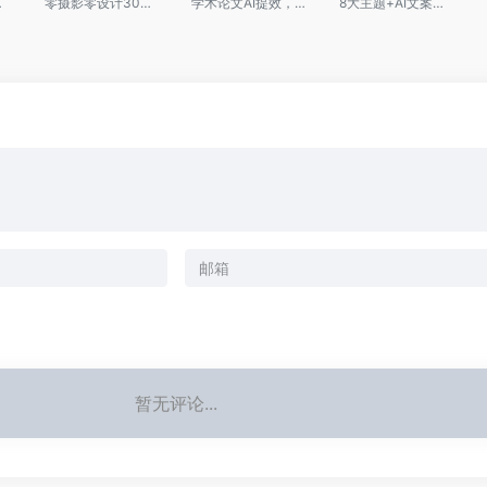
的赚钱工具
零摄影零设计30秒低成本出高清电商图
学术论文AI提效，导师视角全流程带练
8大主题+AI文案黑科技，一键启动爆款文案流水线
暂无评论...