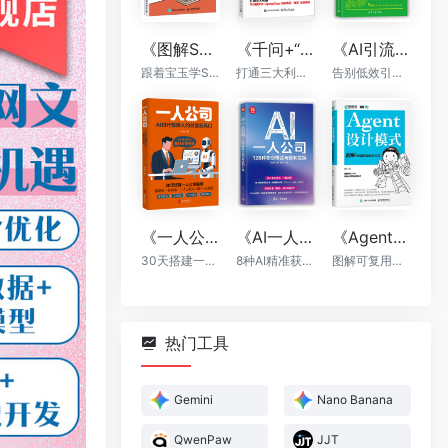
《图解Skill：AI提效实战指南》
《千问+“龙虾”+“悟空”：轻松搞定一人AI生态》
《AI引流私域裂变：让你的客户持续增长》
跟着宝玉学Skill，让你的AI自动出活
打通三大利器，千问提示词，OpenClaw自动执行，“悟空”全能落地
告别低效引流，AI帮你轻松实现裂变
《一人公司：AI时代普通人的财富新风口》
《AI一人公司：128种商业模式与盈利实操》
《Agent设计模式》
30天搭建一人公司框架
8种AI精准获客方法+全程运营辅助，让你一个人活成一支团队
图解可复用智能体架构
热门工具
Gemini
Nano Banana
QwenPaw
JJT