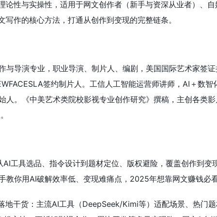
具理论性与实操性，适用于网文创作者（新手与资深从业者）、自
网文写作的核心方法，打通从创作到变现的完整链条。
作与导演专业，职业导演、制片人、编剧，美国国际艺术家签证
WFACESLA签约制片人。工信人工智能运营师讲师，AI＋数智
始人。《中美艺术类院校影视专业创作研究》撰稿，主创各类影
座。
：从AI工具选品、指令设计到题材定位、版权避险，覆盖创作到变
手教你用AI破解效率低、变现难痛点，2025年想靠网文赚钱必
地干货：主流AI工具（DeepSeek/Kimi等）适配场景、热门