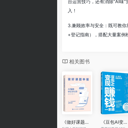
台运营技巧，还有消除“AI
入！
3.兼顾效率与安全：既可教你
+登记指南），搭配大量案例
相关图书
《做好课题申报：AI辅助申请书写作》
《豆包AI变现赚钱一本通》