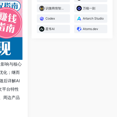
识微商情智能体
万镜一刻
Codex
Artarch Studio
星爷AI
Atoms.dev
性影响与核心
优化；继而
后详解AI
文平台特性
、周边产品