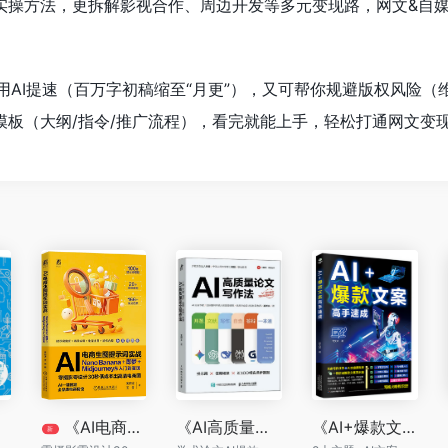
味”实操方法，更拆解影视合作、周边开发等多元变现路，网文&自
用AI提速（百万字初稿缩至“月更”），又可帮你规避版权风险（
模板（大纲/指令/推广流程），看完就能上手，轻松打通网文变
《AI电商生图提示词实战：Nano Banana+即梦+Midjourney从入门到变现》
《AI高质量论文写作法：开题、文献、写作、自查、答辩一本通》
《AI+爆款文案高手速成》
新