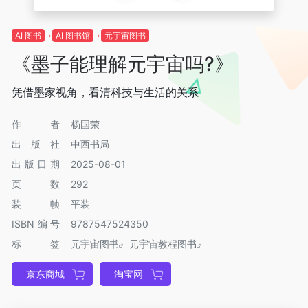
AI 图书
AI 图书馆
元宇宙图书
《墨子能理解元宇宙吗?》
凭借墨家视角，看清科技与生活的关系
作者
杨国荣
出版社
中西书局
出版日期
2025-08-01
页数
292
装帧
平装
ISBN编号
9787547524350
标签
元宇宙图书
元宇宙教程图书
京东商城
淘宝网