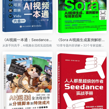
《AI视频一本通：Seedance+即梦+Nano Banana+可灵+剪映+Vidu六合一》
《Sora AI视频生成案例解析与场景应用》
从新手到高手，AI视频全流程实战指南
10章专题内容讲解＋32个专家提醒奉送＋81个典型案例讲解