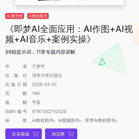
AI 图书馆
AI教程图书
《即梦AI全面应用：AI作图+AI视
频+AI音乐+案例实操》
99组提示词，11章专题内容讲解
作者
于梦竹
出版社
清华大学出版社
出版日期
2026-04-01
页数
196
装帧
平装
ISBN编号
9787302710523
标签
AI教程图书
AI视频图书
即梦AI教程图书
京东商城
淘宝网