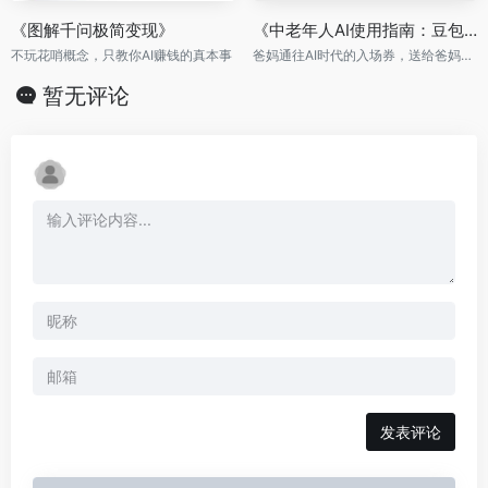
《图解千问极简变现》
《中老年人AI使用指南：豆包+千问+DeepSeek+即梦+剪映五合一实操手册》
不玩花哨概念，只教你AI赚钱的真本事
爸妈通往AI时代的入场券，送给爸妈，让他们跟上这个时代
暂无评论
发表评论