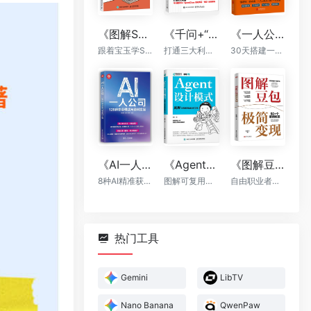
《图解Skill：AI提效实战指南》
《千问+“龙虾”+“悟空”：轻松搞定一人AI生态》
《一人公司：AI时代普通人的财富新风口》
跟着宝玉学Skill，让你的AI自动出活
打通三大利器，千问提示词，OpenClaw自动执行，“悟空”全能落地
30天搭建一人公司框架
《AI一人公司：128种商业模式与盈利实操》
《Agent设计模式》
《图解豆包极简变现》
8种AI精准获客方法+全程运营辅助，让你一个人活成一支团队
图解可复用智能体架构
自由职业者的AI赚钱手册
热门工具
Gemini
LibTV
Nano Banana
QwenPaw