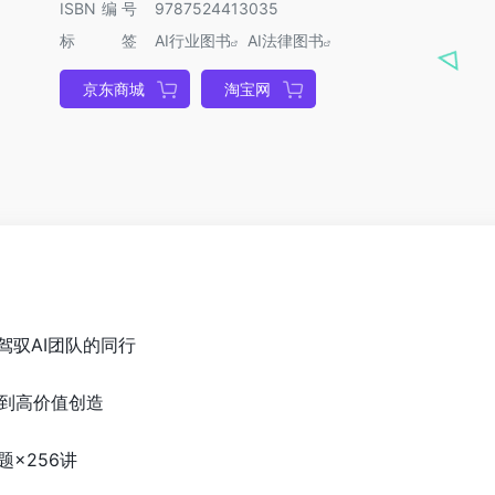
ISBN编号
9787524413035
标签
AI行业图书
AI法律图书
京东商城
淘宝网
驾驭AI团队的同行
动到高价值创造
题×256讲