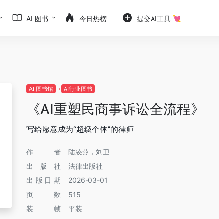
AI 图书
今日热榜
提交AI工具 💘
AI 图书馆
AI行业图书
《AI重塑民商事诉讼全流程》
写给愿意成为“超级个体”的律师
作者
陆凌燕，刘卫
出版社
法律出版社
出版日期
2026-03-01
页数
515
装帧
平装