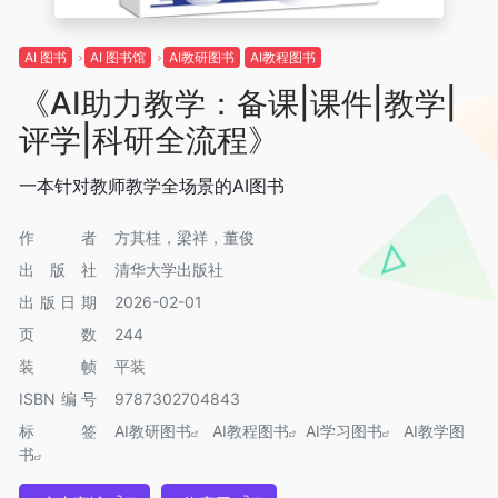
AI 图书
AI 图书馆
AI教研图书
AI教程图书
《AI助力教学：备课|课件|教学|
评学|科研全流程》
一本针对教师教学全场景的AI图书
作者
方其桂，梁祥，董俊
出版社
清华大学出版社
出版日期
2026-02-01
页数
244
装帧
平装
ISBN编号
9787302704843
标签
AI教研图书
AI教程图书
AI学习图书
AI教学图
书