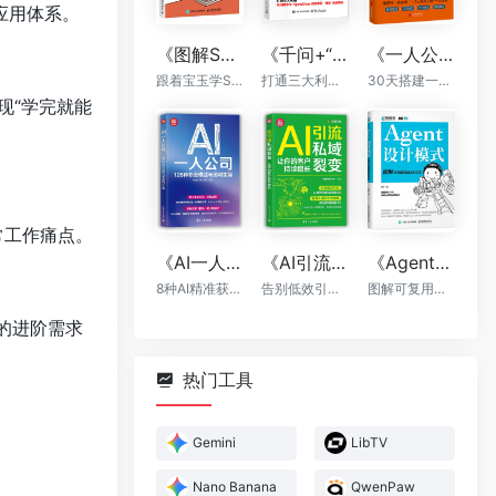
应用体系。
《图解Skill：AI提效实战指南》
《千问+“龙虾”+“悟空”：轻松搞定一人AI生态》
《一人公司：AI时代普通人的财富新风口》
跟着宝玉学Skill，让你的AI自动出活
打通三大利器，千问提示词，OpenClaw自动执行，“悟空”全能落地
30天搭建一人公司框架
现“学完就能
常工作痛点。
《AI一人公司：128种商业模式与盈利实操》
《AI引流私域裂变：让你的客户持续增长》
《Agent设计模式》
8种AI精准获客方法+全程运营辅助，让你一个人活成一支团队
告别低效引流，AI帮你轻松实现裂变
图解可复用智能体架构
的进阶需求
热门工具
Gemini
LibTV
Nano Banana
QwenPaw