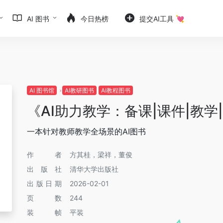
AI 图书
今日热榜
提交AI工具 💘
AI 图书馆
AI教研图书
AI教程图书
《AI助力教学：备课|课件|教学
一本针对教师教学全场景的AI图书
作者
方其桂，梁祥，董俊
出版社
清华大学出版社
出版日期
2026-02-01
页数
244
装帧
平装