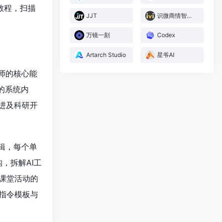
教程，扫描
JJT
识微商情智能体
万镜一刻
Codex
Artarch Studio
星爷AI
师的核心能
的系统内
进及科研开
逻辑，每个单
，拆解AI工
课堂活动的
指令模板与