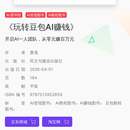
AI 图书馆
AI变现图书
AI教程图书
《玩转豆包AI赚钱》
开启AI一人团队，从零元赚百万元
作者
萧溪
出版社
民主与建设出版社
出版日期
2026-04-01
页数
184
装帧
平装
ISBN编号
9787513952859
标签
AI变现图书
AI教程图书
AI赚钱图书
豆包教程
图书
京东商城
淘宝网