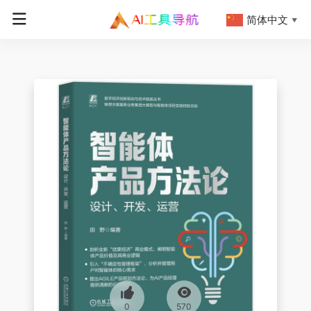
简体中文
▼
0
570