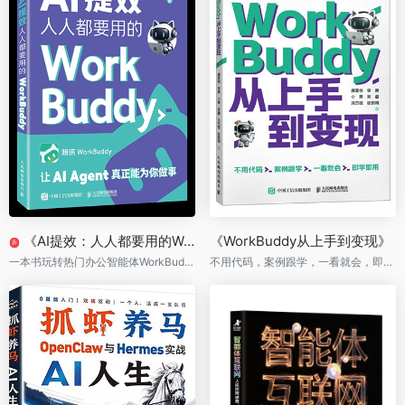
《AI提效：人人都要用的WorkBuddy》
《WorkBuddy从上手到变现》
新
一本书玩转热门办公智能体WorkBuddy
不用代码，案例跟学，一看就会，即学即用