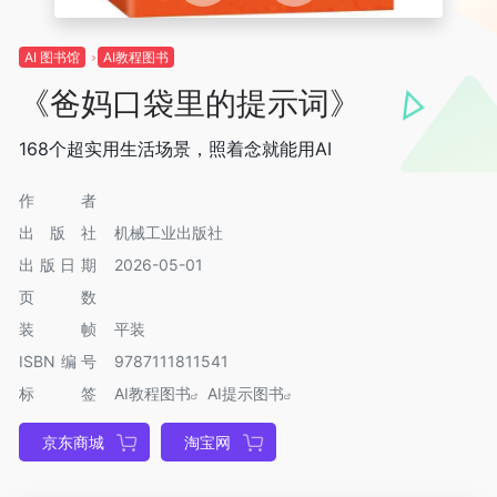
AI 图书馆
AI教程图书
《爸妈口袋里的提示词》
168个超实用生活场景，照着念就能用AI
作者
出版社
机械工业出版社
出版日期
2026-05-01
页数
装帧
平装
ISBN编号
9787111811541
标签
AI教程图书
AI提示图书
京东商城
淘宝网