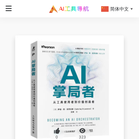
简体中文
▼
0
323