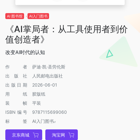
AI 图书馆
AI入门图书
《AI掌局者：从工具使用者到价
值创造者》
改变AI时代的认知
作者
萨迪·凯·圣劳伦斯
出版社
人民邮电出版社
出版日期
2026-06-01
用纸
胶版纸
装帧
平装
ISBN编号
9787115699060
标签
AI入门图书
京东商城
淘宝网