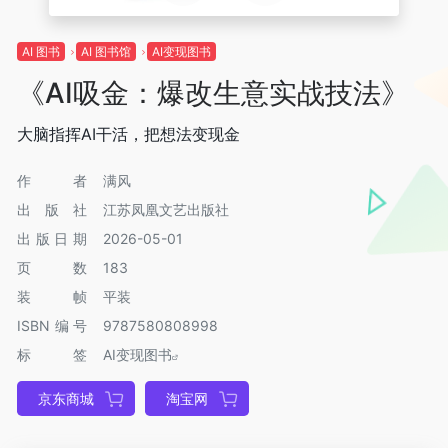
AI 图书
AI 图书馆
AI变现图书
《AI吸金：爆改生意实战技法》
大脑指挥AI干活，把想法变现金
作者
满风
出版社
江苏凤凰文艺出版社
出版日期
2026-05-01
页数
183
装帧
平装
ISBN编号
9787580808998
标签
AI变现图书
京东商城
淘宝网