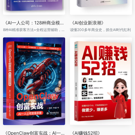
《AI一人公司：128种商业模式与盈利实操》
《AI创业新浪潮》
8种AI精准获客方法+全程运营辅助，让你一个人活成一支团队
读懂200多年商业史，抓住AI时代红利
《OpenClaw创富实战：AI一人公司变现手册》
《AI赚钱52招》