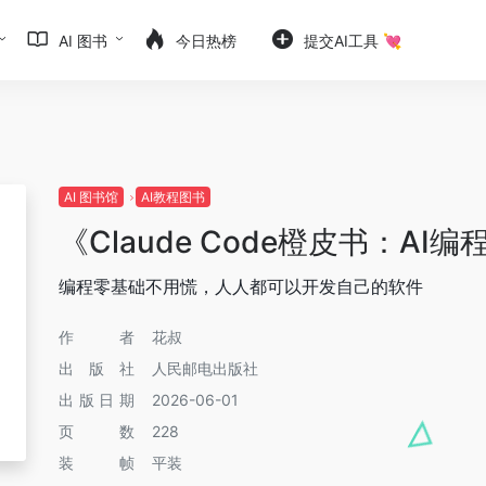
AI 图书
今日热榜
提交AI工具 💘
AI 图书馆
AI教程图书
《Claude Code橙皮书：AI
编程零基础不用慌，人人都可以开发自己的软件
作者
花叔
出版社
人民邮电出版社
出版日期
2026-06-01
页数
228
装帧
平装