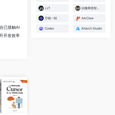
JJT
识微商情智能体
万镜一刻
ArkClaw
合已接触AI
Codex
Artarch Studio
升开发效率