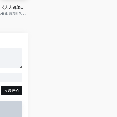
《人人都能学AI编程：Cursor从入门到项目实践》
AI辅助编程时代，本书教你用AI写代码、做项目、建思维
发表评论