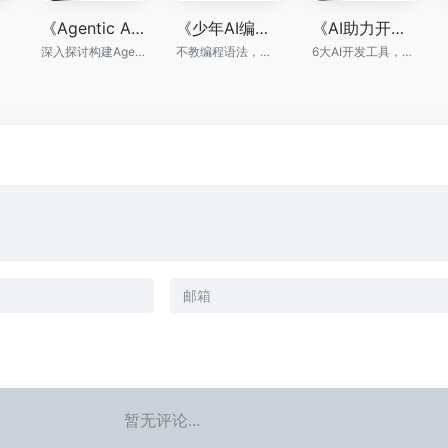
《Agentic AI智能体应用开发》（第2版）
《少年AI编程启蒙：程小智的创造之旅》
《AI助力开发》
深入探讨构建Agentic系统的各种设计模式，给出复杂场景多智能体架构的实现方案
不教编程语法，只教编程思维，AI时代会思考比会编程更重要
6大AI开发工具，覆盖工作流全场景
暂无评论...