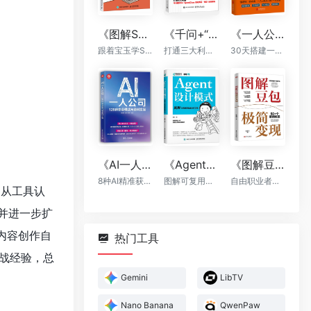
《图解Skill：AI提效实战指南》
《千问+“龙虾”+“悟空”：轻松搞定一人AI生态》
《一人公司：AI时代普通人的财富新风口》
跟着宝玉学Skill，让你的AI自动出活
打通三大利器，千问提示词，OpenClaw自动执行，“悟空”全能落地
30天搭建一人公司框架
《AI一人公司：128种商业模式与盈利实操》
《Agent设计模式》
《图解豆包极简变现》
8种AI精准获客方法+全程运营辅助，让你一个人活成一支团队
图解可复用智能体架构
自由职业者的AI赚钱手册
践，从工具认
，并进一步扩
、内容创作自
热门工具
战经验，总
Gemini
LibTV
Nano Banana
QwenPaw