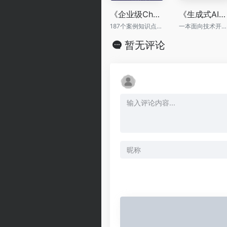
《企业级ChatGPT：AI大模型应用开发实战》（1000分钟视频）
《生成式AI应用开发实战：基于智谱AI与DeepSeek》
187个案例知识点，15个项目实践
一本面向技术开发者与创新实践者的全栈指南
暂无评论