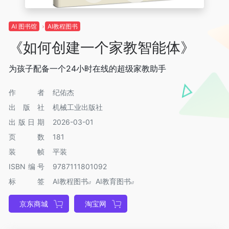
AI 图书馆
AI教程图书
《如何创建一个家教智能体》
为孩子配备一个24小时在线的超级家教助手
作者
纪佑杰
出版社
机械工业出版社
出版日期
2026-03-01
页数
181
装帧
平装
ISBN编号
9787111801092
标签
AI教程图书
AI教育图书
京东商城
淘宝网