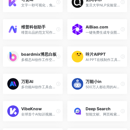
文字一秒可视化，免费AI办公神器
复旦大学NLP实验室开发的全流程科研助手
维普科创助手
AiBiao.com
维普出品的范文写作、智能选题、文献综述、学术问答AI平台
一键免费生成专业图表，只需输入文字，即可让文档与图表创作更高效
boardmix博思白板
咔片AIPPT
多模态AI创作工作空间，集AIGC、一键PPT、思维导图、笔记文档多种创意表达能力于一体
AI PPT在线制作工具，快速产出高质量PPT！
万彩AI
万能小in
多功能AI创作工具合集，支持AI写作、AI换脸、AI数字人等
500万人都在用的AI论文专家，一键创作万字论文，可创作百万字图书专著。全面接入Deepseek模型，支持联网搜索+个人知识库搜索+参考文献上传，标准学术格式。
VibeKnow
Deep Search
全球首个AI知识视频创作平台，文档、文章、网页，一键生成视频
智能文献、网页检索与分析工具。AI赋能，洞悉万象，让知识检索与总结触手可及