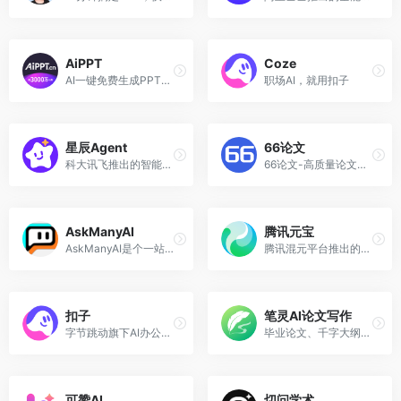
AiPPT
Coze
AI一键免费生成PPT，输入主题，3分钟完成PPT制作！
职场AI，就用扣子
星辰Agent
66论文
科大讯飞推出的智能体Agent开发平台，助力开发者快速搭建生产级智能体
66论文-高质量论文写作
AskManyAI
腾讯元宝
AskManyAI是个一站式AI聚合平台，集成了国内外多个主流顶尖AI大模型
腾讯混元平台推出的AI助手
扣子
笔灵AI论文写作
字节跳动旗下AI办公伙伴
毕业论文、千字大纲免费生成，几万字专业初稿，答辩PPT一键生成，更可根据导师要求无限改稿！
可赞AI
切问学术