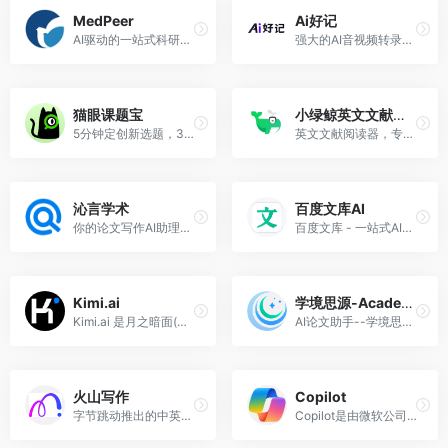
MedPeer
Ai好记
AI驱动的一站式科研服务平台
强大的AI音视频转录与总结工具
猫眼课题宝
小绿鲸英文文献阅读器
5分钟定创新选题，3步生成高质量标书！
英文文献阅读器，专注提高SCI阅读效率
沁言学术
百度文库AI
你的论文写作AI助理，永久免费文献管理工具，认准沁言学术
百度文库 - 一站式AI内容获取和创作平台
Kimi.ai
学境思源-AcademicIdeas
Kimi.ai 是月之暗面(Moonshot AI)公司推出的AI智能聊天机器人，能进行智能闲聊、解答问题，提供生活AI助手服务等。
AI论文助手--学境思源，为您的学术研究加速，一键开启您的学术灵感源！10分钟解决论文写作难题，100%AI原创，免费大纲随手编改，
火山写作
Copilot
字节跳动推出的中英文AI写作、语法纠错、智能润色工具
Copilot是由微软公司开发的一款AI生产力工具，旨在通过先进的人工智能技术，帮助用户快速完成各种任务，提升工作效率。