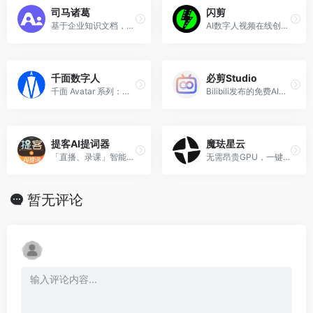
司马诸葛
闪剪
基于企业知识文档，就可训练专属AI数字员工
AI数字人视频在线创作平台-AI一键成片
千面数字人
必剪Studio
千面 Avatar 系列：音频转换让静图随声动起来，动作模仿让动漫复刻真人动作，操作简单，满足多元创意需求。
Bilibili发布的免费AI数字分身定制和视频创作工具
提客AI提词器
魔珐星云
「直播、录课」智能AI提词，搭配抖音直播伴侣、腾讯会议、钉钉、飞书、录课等软件等任意软件。
无需昂贵GPU，一键解锁超写实/二次元等多风格3D数字人，跨端适配千万级并发的具身智能平台。
暂无评论