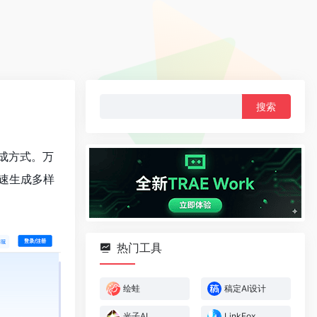
搜
索：
成方式。万
速生成多样
热门工具
绘蛙
稿定AI设计
光子AI
LinkFox