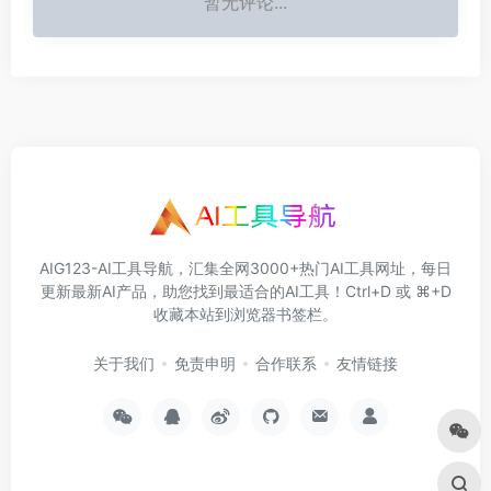
暂无评论...
AIG123-AI工具导航，汇集全网3000+热门AI工具网址，每日
更新最新AI产品，助您找到最适合的AI工具！Ctrl+D 或 ⌘+D
收藏本站到浏览器书签栏。
关于我们
免责申明
合作联系
友情链接