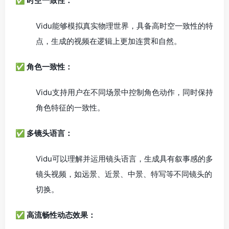
✅ 时空一致性：
Vidu能够模拟真实物理世界，具备高时空一致性的特
点，生成的视频在逻辑上更加连贯和自然。
✅ 角色一致性：
Vidu支持用户在不同场景中控制角色动作，同时保持
角色特征的一致性。
✅ 多镜头语言：
Vidu可以理解并运用镜头语言，生成具有叙事感的多
镜头视频，如远景、近景、中景、特写等不同镜头的
切换。
✅ 高流畅性动态效果：