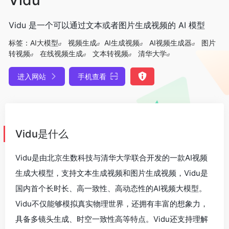
Vidu 是一个可以通过文本或者图片生成视频的 AI 模型
标签：
AI大模型
视频生成
AI生成视频
AI视频生成器
图片
转视频
在线视频生成
文本转视频
清华大学
进入网站
手机查看
Vidu是什么
Vidu是由北京生数科技与清华大学联合开发的一款AI视频
生成大模型，支持文本生成视频和图片生成视频，Vidu是
国内首个长时长、高一致性、高动态性的AI视频大模型。
Vidu不仅能够模拟真实物理世界，还拥有丰富的想象力，
具备多镜头生成、时空一致性高等特点。Vidu还支持理解