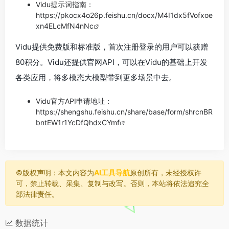
Vidu提示词指南：
https://pkocx4o26p.feishu.cn/docx/M4I1dx5fVofxoe
xn4ELcMfN4nNc
Vidu提供免费版和标准版，首次注册登录的用户可以获赠
80积分。Vidu还提供官网API，可以在Vidu的基础上开发
各类应用，将多模态大模型带到更多场景中去。
Vidu官方API申请地址：
https://shengshu.feishu.cn/share/base/form/shrcnBR
bntEW1r1YcDfQhdxCYmf
©️版权声明：本文内容为
AI工具导航
原创所有，未经授权许
可，禁止转载、采集、复制与改写。否则，本站将依法追究全
部法律责任。
数据统计