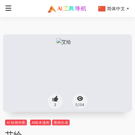
简体中文
▼
3
5,154
AI 绘画作图
AI绘本漫画
图画生成
艾绘