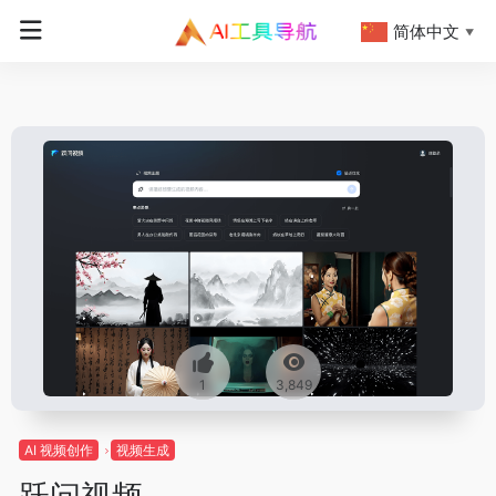
简体中文
▼
1
3,849
AI 视频创作
视频生成
跃问视频