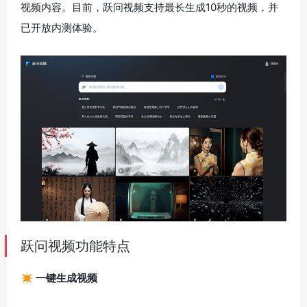
视频内容。目前，跃问视频支持最长生成10秒的视频，并
已开放内测体验。
跃问视频功能特点
✴️ 一键生成视频