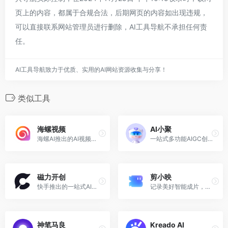
页上的内容，都属于合规合法，后期网页的内容如出现违规，
可以直接联系网站管理员进行删除，AI工具导航不承担任何责
任。
AI工具导航致力于优质、实用的AI网站资源收集与分享！
类似工具
海螺视频
AI小聚
海螺AI推出的AI视频生成工具，可以生成高质量的视频内容。
一站式多功能AIGC创作平台，支持AI绘画、AI视频、AI聊天、AI音乐
磁力开创
剪小映
快手推出的一站式AI视频生产平台
记录美好智能成片，AI智能视频剪辑
神笔马良
Kreado AI