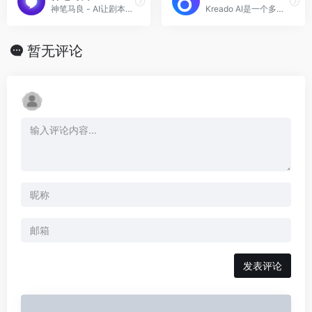
神笔马良 - AI让剧本一键成片。
Kreado AI是一个多语言AI视频创作平台，只需输入文本或关键词，即可创作真实/虚拟人物的多语言口播视频。为创作者提供AI赋能
暂无评论
发表评论